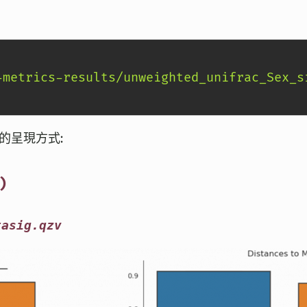
-metrics-results/unweighted_unifrac_Sex_si
種的呈現方式:
)
tasig.qzv