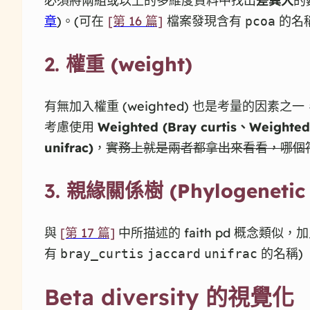
必須將兩組或以上的多維度資料中找出
差異大
的
章
)。(可在
[第 16 篇]
檔案發現含有
的名稱
pcoa
2.
權重 (weight)
有無加入權重 (weighted) 也是考量的因
考慮使用
Weighted (Bray curtis、Weighted 
unifrac)
，
實務上就是兩者都拿出來看看，哪個
3.
親緣關係樹 (Phylogenetic 
與
[第 17 篇]
中所描述的 faith pd 概念類
有
的名稱)
bray_curtis
jaccard
unifrac
Beta diversity 的視覺化