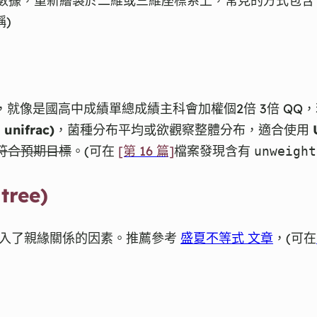
數據，重新繪製於二維或三維座標系上，常見的方式包含 PCA,
)
素之一，就像是國高中成績單總成績主科會加權個2倍 3倍 Q
unifrac)
，菌種分布平均或欲觀察整體分布，適合使用
符合預期目標
。(可在
[第 16 篇]
檔案發現含有
unweight
tree)
似，加入了親緣關係的因素。推薦參考
盛夏不等式 文章
，(可在