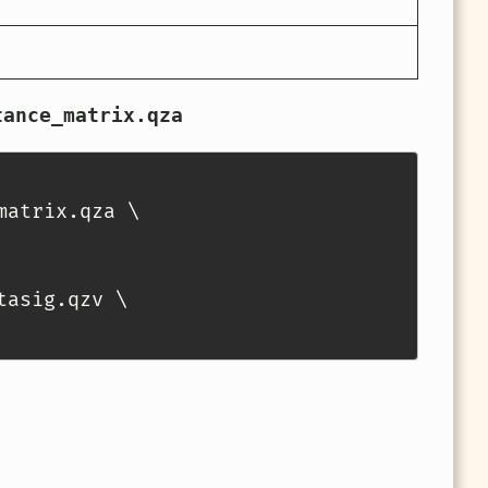
tance_matrix.qza
matrix.qza 
\
tasig.qzv 
\