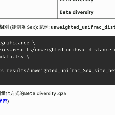
diversity
Beta
組別
(範例為 Sex): 範例:
unweighted_unifrac_dis
ignificance 
\
rics-results/unweighted_unifrac_distance_
adata.tsv 
\
cs-results/unweighted_unifrac_Sex_site_be
述不同量化方式的
diversity .qza
Beta
學習
)