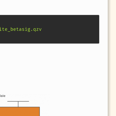
te_betasig.qzv
