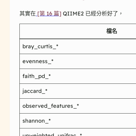
其實在
[第 16 篇]
QIIME2 已經分析好了，
檔名
bray_curtis_*
evenness_*
faith_pd_*
jaccard_*
observed_features_*
shannon_*
unweighted_unifrac_*