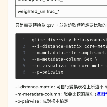
weighted_unifrac_*
只是需要轉換為 qzv ，並告訴軟體所想要比較的
qiime diversity beta-group-s
--i-distance-matrix core-met
--m-metadata-file sample-met
--m-metadata-column Sex 
\
--o-visualization core-metri
--p-pairwise
–i-distance-matrix : 可自行變換表格上所
–m-metadata-column : 想要比較的組別 (
進階
–p-pairwise : 成對樣本檢定