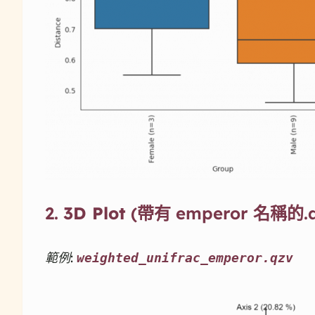
2.
3D Plot
(帶有 emperor 名稱的.q
範例:
weighted_unifrac_emperor.qzv