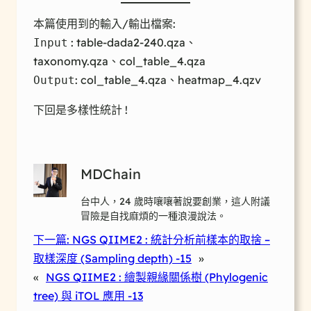
本篇使用到的輸入/輸出檔案:
: table-dada2-240.qza、
Input
taxonomy.qza、col_table_4.qza
: col_table_4.qza、heatmap_4.qzv
Output
下回是多樣性統計 !
MDChain
台中人，24 歲時嚷嚷著說要創業，這人附議
冒險是自找麻煩的一種浪漫說法。
下一篇:
NGS QIIME2 : 統計分析前樣本的取捨 –
取樣深度 (Sampling depth) -15
»
«
NGS QIIME2 : 繪製親緣關係樹 (Phylogenic
tree) 與 iTOL 應用 -13