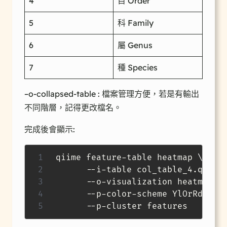
4
目 Order
5
科 Family
6
屬 Genus
7
種 Species
–o-collapsed-table : 檔案管理方便，若是有輸出
不同階層，記得更改檔名。
完成後會顯示:
qiime feature-table heatmap 
\
      --i-table col_table_4.qza 
\
      --o-visualization heatmap_4
      --p-color-scheme YlOrRd 
\
      --p-cluster features