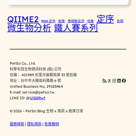
定序
QIIME2
RNA 定序
創業
單細胞定序
培養
彰師
微生物分析
鐵人賽系列
PetSci Co., Ltd.
科學毛怪生物資訊科技 (股) 公司
信箱： 421989 后里月眉郵局第 33 號信箱
https://blog.p
Threads
Instagram
LinkedI
Faceb
地址：台中市大雅區科雅路 6 號
Unified Business No. 29183464
E-mail:
service@petsci.tw
LINE ID: @
UiSQRwf
© 2026 – PetSci Blog 生物 x 資訊 x 創業日常
服務條款
|
隱私條款
|
免責聲明