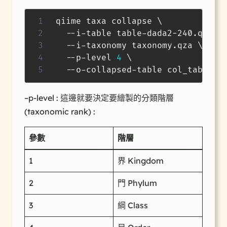
qiime taxa collapse 
\
  --i-table table-dada2-240.qza 
\
  --i-taxonomy taxonomy.qza 
\
  --p-level 
4
\
  --o-collapsed-table col_table_4
–p-level : 這邊就要決定要繪製的分類階層
(taxonomic rank) :
參數
階層
1
界 Kingdom
2
門 Phylum
3
綱 Class