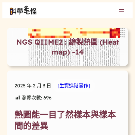
NGS QIIME2 : 繪製熱圖 (Heat
map) -14
2025 年 2 月 3 日
[生資進階實作]
瀏覽次數:
696
熱圖能一目了然樣本與樣本
間的差異