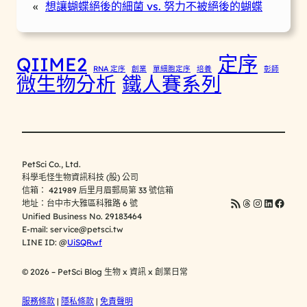
«
想讓蝴蝶絕後的細菌 vs. 努力不被絕後的蝴蝶
定序
QIIME2
RNA 定序
創業
單細胞定序
培養
彰師
微生物分析
鐵人賽系列
PetSci Co., Ltd.
科學毛怪生物資訊科技 (股) 公司
信箱： 421989 后里月眉郵局第 33 號信箱
https://blog.p
Threads
Instagram
LinkedI
Faceb
地址：台中市大雅區科雅路 6 號
Unified Business No. 29183464
E-mail:
service@petsci.tw
LINE ID: @
UiSQRwf
© 2026 – PetSci Blog 生物 x 資訊 x 創業日常
服務條款
|
隱私條款
|
免責聲明