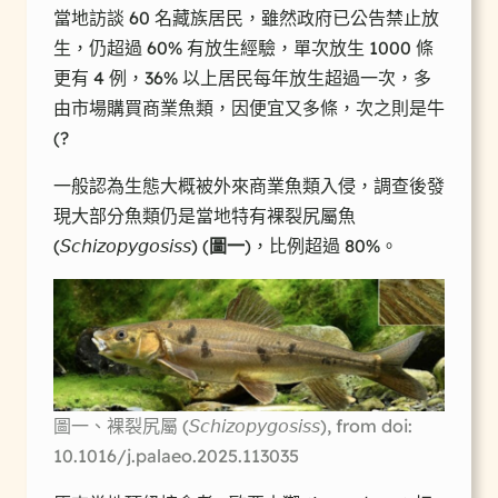
當地訪談 60 名藏族居民，雖然政府已公告禁止放
生，仍超過 60% 有放生經驗，單次放生 1000 條
更有 4 例，36% 以上居民每年放生超過一次，多
由市場購買商業魚類，因便宜又多條，次之則是牛
(?
一般認為生態大概被外來商業魚類入侵，調查後發
現大部分魚類仍是當地特有裸裂尻屬魚
(𝘚𝘤𝘩𝘪𝘻𝘰𝘱𝘺𝘨𝘰𝘴𝘪𝘴𝘴) (
圖一
)，比例超過 80%。
圖一、裸裂尻屬 (𝘚𝘤𝘩𝘪𝘻𝘰𝘱𝘺𝘨𝘰𝘴𝘪𝘴𝘴), from doi:
10.1016/j.palaeo.2025.113035