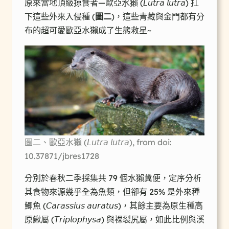
原來當地頂級掠食者—歐亞水獺 (𝘓𝘶𝘵𝘳𝘢 𝘭𝘶𝘵𝘳𝘢) 扛
下這些外來入侵種 (
圖二
)，這些青藏與金門都有分
布的超可愛歐亞水獺成了生態救星~
圖二、歐亞水獺 (𝘓𝘶𝘵𝘳𝘢 𝘭𝘶𝘵𝘳𝘢), from doi:
10.37871/jbres1728
分別於春秋二季採集共 79 個水獺糞便，定序分析
其食物來源幾乎全為魚類，但卻有 25% 是外來種
鯽魚 (𝘊𝘢𝘳𝘢𝘴𝘴𝘪𝘶𝘴 𝘢𝘶𝘳𝘢𝘵𝘶𝘴)，其餘主要為原生種高
原鰍屬 (𝘛𝘳𝘪𝘱𝘭𝘰𝘱𝘩𝘺𝘴𝘢) 與裸裂尻屬，如此比例與溪