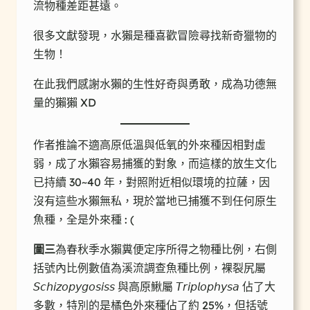
流物種差距甚遠。
很多文獻發現，水獺是種喜歡冒險尋找新奇獵物的
生物！
在此我們感謝水獺的生性好奇與勇敢，成為功德無
量的獺獺 XD
作者推論不適高原低溫與低氧的外來種因相對虛
弱，成了水獺容易捕獲的對象，而這樣的放生文化
已持續 30~40 年，對照附近相似環境的拉薩，因
沒有這些水獺無私，現於當地已捕獲不到任何原生
魚種，全是外來種 : (
圖三
為春秋季水獺糞便定序所得之物種比例，右側
括號內比例數值為溪流調查魚種比例，裸裂尻屬
𝘚𝘤𝘩𝘪𝘻𝘰𝘱𝘺𝘨𝘰𝘴𝘪𝘴𝘴 與高原鰍屬 𝘛𝘳𝘪𝘱𝘭𝘰𝘱𝘩𝘺𝘴𝘢 佔了大
多數，特別的是橘色外來種佔了約 25%，但括號