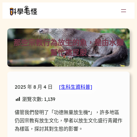
那些宗教行為放生的魚，是由水獺
幫忙擦屁股
2025 年 8 月 4 日
[生科生資科普]
瀏覽次數:
1,139
儘管我們發明了「功德無量放生機*」，許多地區
仍因宗教有放生文化，學者以放生文化盛行青藏作
為樣區，探討其對生態的影響。